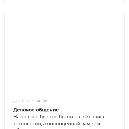
встаём по будильнику на работу,
продиктовано теми или иными
причинами, то есть мотивами. Я нашёл
одну интересную штуку, которая может
вам помочь в понимании мотивации
людей, с которыми вы сталкиваетесь по
бизнесу.
ДЕЛОВОЕ ОБЩЕНИЕ
Деловое общение
Насколько быстро бы ни развивались
технологии, а полноценной замены