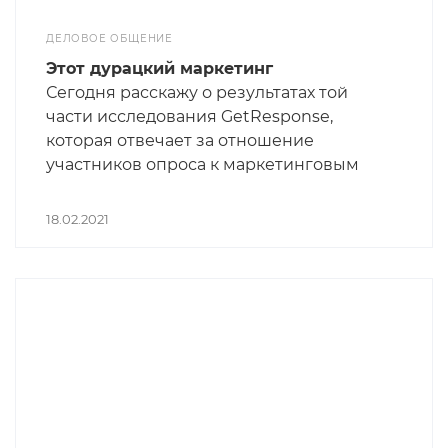
ДЕЛОВОЕ ОБЩЕНИЕ
Этот дурацкий маркетинг
Сегодня расскажу о результатах той
части исследования GetResponse,
которая отвечает за отношение
участников опроса к маркетинговым
терминам. В таблице вы увидите хит-
парад самых ненавистных слов,
18.02.2021
относящихся к маркетингу, по мнению
различных поколений.