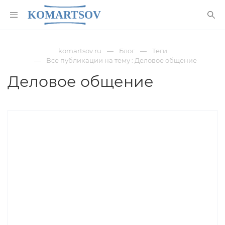
komartsov.ru
Блог
Теги
Все публикации на тему : Деловое общение
Деловое общение