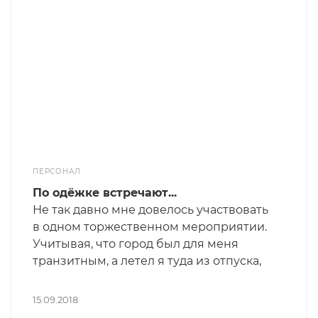
ПЕРСОНАЛ
По одёжке встречают...
Не так давно мне довелось участвовать
в одном торжественном мероприятии.
Учитывая, что город был для меня
транзитным, а летел я туда из отпуска,
очень не хотелось везти с собой
костюм. Я заранее спросил, обязателен
15.09.2018
ли он. Оказалось, что нет, если я не буду