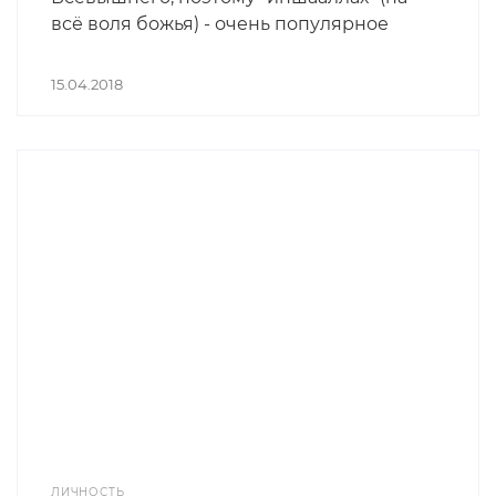
всё воля божья) - очень популярное
выражение, накладывающее отпечаток
на разные сферы жизни.
15.04.2018
ЛИЧНОСТЬ