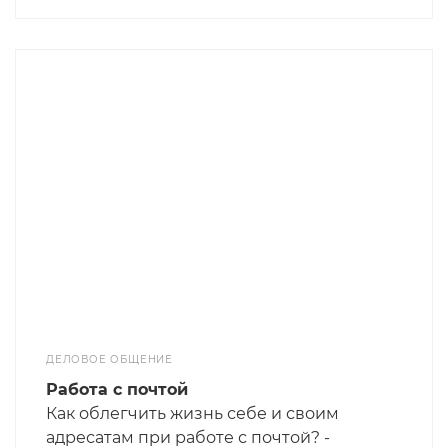
культурами разных стран. У каждой
нации есть свои особенности
поведения, и для успешных
переговоров и работы их необходимо
знать.
ДЕЛОВОЕ ОБЩЕНИЕ
Работа с почтой
Как облегчить жизнь себе и своим
адресат­ам при работе с почт­ой? -