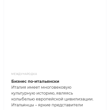
кризиса и формирует силу имиджа
компании.
МЕЖДУНАРОДКА
Бизнес по-итальянски
Италия имеет многовековую
культурную историю, являясь
колыбелью европейской цивилизации.
Итальянцы – яркие представители