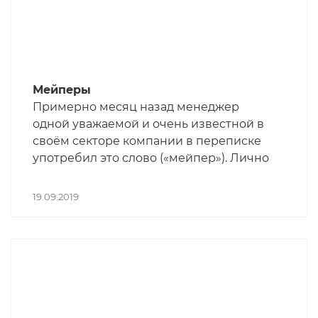
Мейперы
Примерно месяц назад менеджер
одной уважаемой и очень известной в
своём секторе компании в переписке
употребил это слово («мейпер»). Лично
я его услышал в первый раз. Попытки
выяснить у поисковиков успеха не
19.09.2019
принесли. У источника спустя месяц
удалось получить ответ.