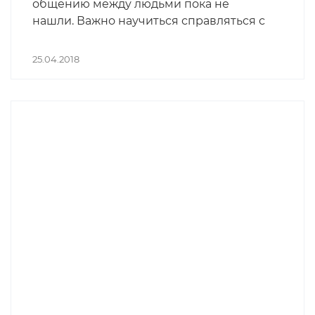
общению между людьми пока не
нашли. Важно научиться справляться с
общением по работе и управлять
своим временем, силами и репутацией.
25.04.2018