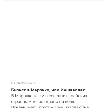
из-за этого комплексовать. Результат вы
видите на картинке, а мы обсудим, что
такое дресс код и как с ним бороться )))).
МЕЖДУНАРОДКА
Бизнес в Марокко, или Иншааллах.
В Марокко, как и в соседних арабских
странах, многое отдано на волю
Всевышнего, поэтому “иншааллах” (на