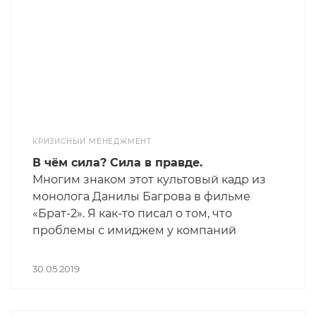
КРИЗИСНЫЙ МЕНЕДЖМЕНТ
В чём сила? Сила в правде.
Многим знаком этот культовый кадр из
монолога Данилы Багрова в фильме
«Брат-2». Я как-то писал о том, что
проблемы с имиджем у компаний
возникают в сложных ситуациях. Когда
всё хорошо, то и хорошо. Но как только
30.05.2019
становится плохо, по реакции компаний
понятно, чего они на самом деле стоят.
Умение сохранить лицо в моменты