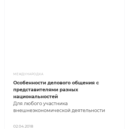
МЕЖДУНАРОДКА
Особенности делового общения с
представителями разных
национальностей
Для любого участника
внешнеэкономической деятельности
очевидна большая, иногда даже
колоссальная разница между деловыми
02.04.2018