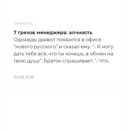
ЛИЧНОСТЬ
7 грехов менеджера: алчность
Однажды дьявол появился в офисе
“нового русского” и сказал ему: “- Я могу
дать тебе всё, что ты хочешь, в обмен на
твою душу”. Браток спрашивает: “- Что,
вообще всё, что хочу?”. “- Да, абсолютно
всё”. “Новый русский” подумал, подумал
02.06.2018
и говорит: “- Хочу состав с алюминием”.
Дьявол отвечает: “- Вот документы,
можешь позвонить на станцию. Вот
контракт на поставку в Германию,
можешь продавать.” Браток удивился,
позвонил на станцию, удивился ещё
больше и говорит: “- А двадцать лямов
зелени в панамском оффшоре слабό?”.