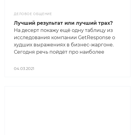
ДЕЛОВОЕ ОБЩЕНИЕ
Лучший результат или лучший трах?
На десерт покажу ещё одну таблицу из
исследования компании GetResponse о
худших выражениях в бизнес-жаргоне.
Сегодня речь пойдёт про наиболее
часто употребляемый в США жаргон
относительно эффективности бизнес-
04.03.2021
проектов.