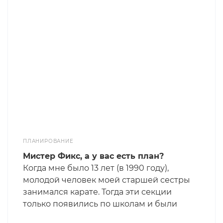
японцев, поэтому приказы отдавались
быстрее. И якобы в русском языке в
среднем 7,2 символа на слово, но в
экстремальной ситуации русские
переходят на мат, и длина слова тут же
сокращается до 3,2 символа. И типа это –
дополнительное преимущество
русских в бою. А мы обсудим
эффективность коммуникаций.
ПЛАНИРОВАНИЕ
Мистер Фикс, а у вас есть план?
Когда мне было 13 лет (в 1990 году),
молодой человек моей старшей сестры
занимался карате. Тогда эти секции
только появились по школам и были
мега-популярны среди молодёжи. Как-