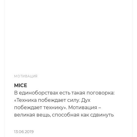
МОТИВАЦИЯ
MICE
В единоборствах есть такая поговорка:
«Техника побеждает силу. Дух
побеждает технику». Мотивация –
великая вещь, способная как сдвинуть
горы, так и оставить их на месте ))).
Понятно, что любое наше действие,
13.06.2019
тянемся ли мы за бокалом с вином или