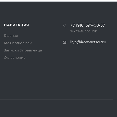
НАВИГАЦИЯ
+7 (916) 597-00-37‬
ЗАКАЗАТЬ ЗВОНОК
Главная
ilya@komartsov.ru
Моя польза вам
Записки Управленца
Оглавление