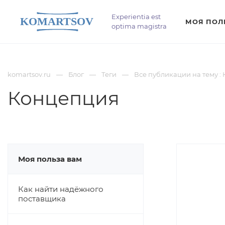
Experientia est
МОЯ ПОЛ
optima magistra
komartsov.ru
Блог
Теги
Все публикации на тему :
Концепция
Моя польза вам
Как найти надёжного
поставщика