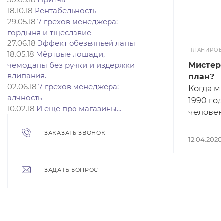
повезл
18.10.18
Рентабельность
Поэтом
29.05.18
7 грехов менеджера:
взаимос
гордыня и тщеславие
27.06.18
Эффект обезьяньей лапы
начина
ПЛАНИРО
18.05.18
Мёртвые лошади,
продукт
чемоданы без ручки и издержки
Мистер 
влипания.
план?
02.06.18
7 грехов менеджера:
Когда м
алчность
1990 го
10.02.18
И ещё про магазины...
челове
сестры 
ЗАКАЗАТЬ ЗВОНОК
Тогда э
12.04.202
появил
были м
ЗАДАТЬ ВОПРОС
среди м
мы с ни
и он ме
боевико
Когда н