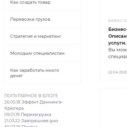
Как создать товар
Перевозка грузов
БИЗНЕС-П
Бизнес
Стратегия и маркетинг
Описан
услуги.
Вы може
Молодым специалистам
специа
маркети
Как заработать много
операц
22.04.202
денег
страте
планиро
вас неч
ПОПУЛЯРНОЕ В БЛОГЕ
рынку, т
26.05.18
Эффект Даннинга-
итоге н
Крюгера
продукт
09.01.19
Перезагрузка
плана у
21.03.22
Завтрашнее дно
таких ж
30.03.18
Притча