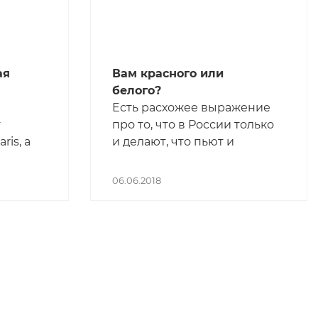
ая
Вам красного или
белого?
Есть расхожее выражение
т
про то, что в России только
ris, а
и делают, что пьют и
ючом,
воруют. И если со вторым
 такая
разбираться не здесь и не
06.06.2018
нам, то про первое есть
ервую
интересная новость.
ть
ли
г. Но
ании
гое.