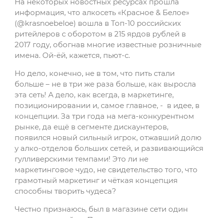
На некоторых новостных ресурсах прошла
информация, что алкосеть «Красное & Белое»
(@krasnoebeloe) вошла в Топ-10 российских
ритейлеров с оборотом в 215 ярдов рублей в
2017 году, обогнав многие известные розничные
имена. Ой-ёй, кажется, пьют-с.
Но дело, конечно, не в том, что пить стали
больше – не в три же раза больше, как выросла
эта сеть! А дело, как всегда, в маркетинге,
позиционировании и, самое главное, - в идее, в
концепции. За три года на мега-конкурентном
рынке, да ещё в сегменте дискаунтеров,
появился новый сильный игрок, отжавший долю
у алко-отделов больших сетей, и развивающийся
гулливерскими темпами! Это ли не
маркетинговое чудо, не свидетельство того, что
грамотный маркетинг и чёткая концепция
способны творить чудеса?
Честно признаюсь, был в магазине сети один