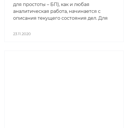
для простоты – БП), как и любая
аналитическая работа, начинается с
описания текущего состояния дел. Для
того, чтобы куда-то пойти, надо же
сначала определиться с местом, где
23.11.2020
находишься, а потом уже двигаться. Так
и здесь. Этот этап так и называется:
описание (текущего состояния БП).