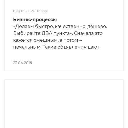
БИЗНЕС-ПРОЦЕССЫ
Бизнес-процессы
«Делаем быстро, качественно, дёшево.
Выбирайте ДВА пункта». Сначала это
кажется смешным, а потом –
печальным. Такие объявления дают
люди, которые не умеют правильно
организовать работу. А вот «делаем в
23.04.2019
срок, с гарантией и строго по смете» -
звучит лучше. Но для этого нужно
разбираться в бизнес-процессах.