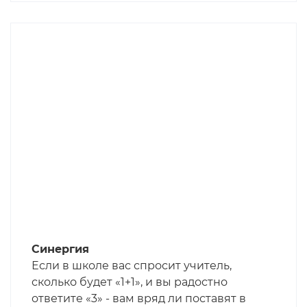
люксовых предприятиях дела обстоят
по-другому. Надежда есть, примеры
были. Итак, вы нашли адекватного
поставщика, посмотрели его
производство, согласились с ним
работать. Когда дело дошло до
исполнения заказа, встаёт вопрос о
проверке продукции: вы уже знаете, что
без этого лучше товар не отгружать. Ну,
если только в редких случаях при трёх
условиях: - вы давно работаете с
поставщиком и понимаете его уровень
и возможные косяки; - поставщик не
знает, что в этот раз проверки не будет;
- у вас действительно нет возможности
Синергия
организовать проверку. В остальных
Если в школе вас спросит учитель,
случаях товар нужно проверять, и
сколько будет «1+1», и вы радостно
сегодня мы рассмотрим, какими
ответите «3» - вам вряд ли поставят в
силами это можно сделать. По