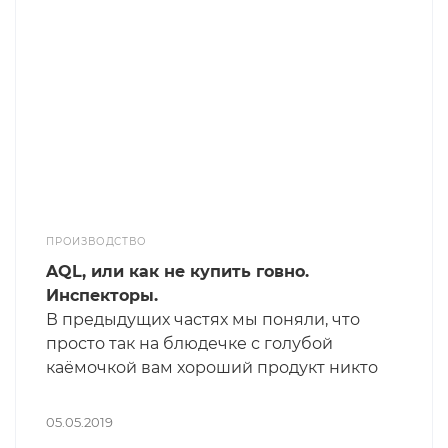
ПРОИЗВОДСТВО
AQL, или как не купить говно.
Инспекторы.
В предыдущих частях мы поняли, что
просто так на блюдечке с голубой
каёмочкой вам хороший продукт никто
не принесёт. По крайней мере на
уровне массового производства – всё-
05.05.2019
таки хочется верить, что на серьёзных