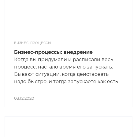
БИЗНЕС-ПРОЦЕССЫ
Бизнес-процессы: внедрение
Когда вы придумали и расписали весь
процесс, настало время его запускать.
Бывают ситуации, когда действовать
надо быстро, и тогда запускаете как есть
на авось. Но лучше соблюсти кое-какие
предварительные процедуры.
03.12.2020