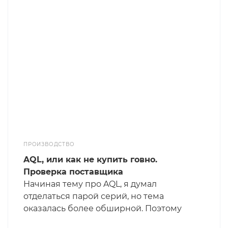
усилия и, скорее всего, лишние деньги.
Именно поэтому бизнес-процессы
всегда лучше строить «с запасом» в
самом начале пути организации, чтобы
потом не пришлось мучительно больно
их переделывать.
ПРОИЗВОДСТВО
AQL, или как не купить говно.
Проверка поставщика
Начиная тему про AQL, я думал
отделаться парой серий, но тема
оказалась более обширной. Поэтому
придётся поднапрячься, чтобы