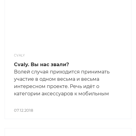
«вышел на нулевой цикл», как
фундамент в доме: товар привезён, всё
готово к началу, только продавай.
CVALY
Cvaly. Вы нас звали?
Волей случая приходится принимать
участие в одном весьма и весьма
интересном проекте. Речь идёт о
категории аксессуаров к мобильным
телефонам, но в очень необычном виде.
А я очень трепетно отношусь к любым
07.12.2018
нишевым играм, которые могут давать
просто лютую отдачу при правильной
организации процесса. Ну, и есть