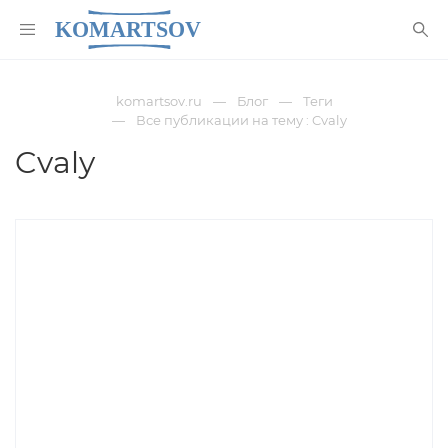
komartsov.ru
Блог
Теги
Все публикации на тему : Cvaly
Cvaly