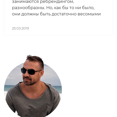
занимаются ребрендингом,
работающая компания, её описание
разнообразны. Но, как бы то ни было,
нужно включить в план.
они должны быть достаточно весомыми
для того, чтобы оправдать финансовые
затраты и усилия всего персонала по
25.03.2019
«смене вывески». А затраты и усилия
эти немаленькие…