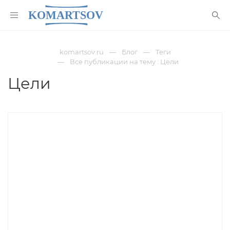
komartsov.ru
Блог
Теги
Все публикации на тему : Цели
Цели