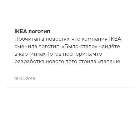
IKEA логотип
Прочитал в новостях, что компания IKEA
сменила логотип. «Было-стало» найдёте
в картинках. Готов поспорить, что
разработка нового лого стоила «папаше
Дорсету» суммы минимум с четырьмя
нулями. Не считая сумму уже с пятью
18.04.2019
или даже с шестью нулями, которая
будет потрачена на замену всех
вывесок, печатных пресс-форм, работы
по замене логотипа на всех интернет-
ресурсах, коммуникации, пресс-
конференции и так далее. Не говоря о
том, что немалая часть партнёров
просто положит на это с пробором и