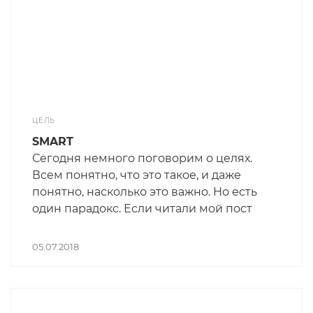
оставит всё, как есть.
ЦЕЛЬ
SMART
Сегодня немного поговорим о целях.
Всем понятно, что это такое, и даже
понятно, насколько это важно. Но есть
один парадокс. Если читали мой пост
про жадных и прожорливых
менеджеров, то вспомните, что у таких
05.07.2018
управленцев очень близкий горизонт
планирования. Если не читали, то
почитайте. Во-первых, они боятся, что
условия изменятся (и они, скорей всего,