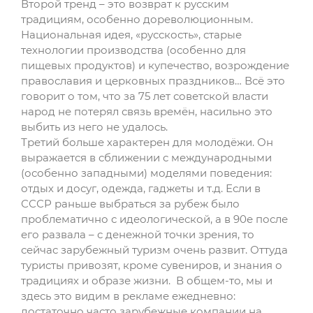
Второй тренд – это возврат к русским
традициям, особенно дореволюционным.
Национальная идея, «русскость», старые
технологии производства (особенно для
пищевых продуктов) и купечество, возрождение
православия и церковных праздников… Всё это
говорит о том, что за 75 лет советской власти
народ не потерял связь времён, насильно это
выбить из него не удалось.
Третий больше характерен для молодёжи. Он
выражается в сближении с международными
(особенно западными) моделями поведения:
отдых и досуг, одежда, гаджеты и т.д. Если в
СССР раньше выбраться за рубеж было
проблематично с идеологической, а в 90е после
его развала – с денежной точки зрения, то
сейчас зарубежный туризм очень развит. Оттуда
туристы привозят, кроме сувениров, и знания о
традициях и образе жизни. В общем-то, мы и
здесь это видим в рекламе ежедневно:
достаточно часто зарубежные компании на