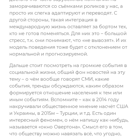
заморачиваются со съёмками роликов у нас, а
просто их слегка адаптируют и переводят. С
другой стороны, такая интеграция в
международную жизнь оставляет за бортом тех,
кто не готов поменяться. Для них это – большой
стресс, т.к. они понимают, что «не вывозят». И их
модель поведения тоже будет с отклонением от
нормальной и прогнозируемой.
Дальше стоит посмотреть на громкие события в
социальной жизни, общий фон новостей на эту
тему – о чём вообще говорят СМИ, какие
события, тренды обсуждаются, каким образом
формируется отношение населения к тем или
иным событиям. Вспомните – как в 2014 году
накручивали общественное мнение насчёт США
и Украины, в 2015м – Турции, и т.д. Есть один
интересный феномен, о нём напишу как-нибудь,
называется «окно Овертона». Смысл его в том,
что обществу можно навязать всё, что угодно,