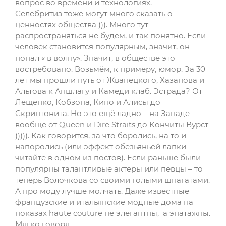
вопрос во времени и технологиях.
Селебритиз тоже могут много сказать о
ценностях общества ))). Много тут
распространяться не будем, и так понятно. Если
человек становится популярным, значит, он
попал « в волну». Значит, в обществе это
востребовано. Возьмём, к примеру, юмор. За 30
лет мы прошли путь от Жванецкого, Хазанова и
Альтова к Аншлагу и Камеди клаб. Эстрада? От
Лещенко, Кобзона, Кино и Алисы до
Скриптонита. Но это ещё ладно – на Западе
вообще от Queen и Dire Straits до Кончиты Вурст
))))). Как говорится, за что боролись, на то и
напоролись (или эффект обезьяньей лапки –
читайте в одном из постов). Если раньше были
популярны талантливые актёры или певцы – то
теперь Волочкова со своими голыми шпагатами.
А про моду лучше молчать. Даже известные
французские и итальянские модные дома на
показах haute couture не элегантны, а эпатажны.
Мягко говоря…