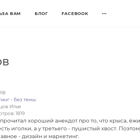
ЬЗА ВАМ
БЛОГ
FACEBOOK
ов
018
инг - без темы
цов Илья
тров: 1819
прочитал хороший анекдот про то, что крыса, ёжик 
сть иголки, а у третьего - пушистый хвост. Поэтому
лавное - дизайн и маркетинг.