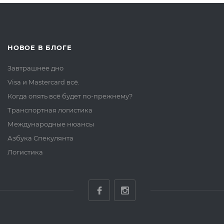
НОВОЕ В БЛОГЕ
Завтрашнее дно
Visa и Mastercard всё.
Когда опять всё будет по-прежнему?
Транспортная логистика
Международные нюансы
Азбука Спекулянта
Логистика