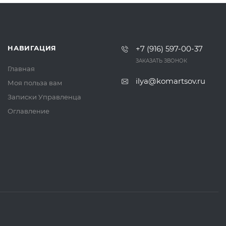
НАВИГАЦИЯ
+7 (916) 597-00-37‬
ЗАКАЗАТЬ ЗВОНОК
Главная
ilya@komartsov.ru
Моя польза вам
Записки Управленца
Оглавление