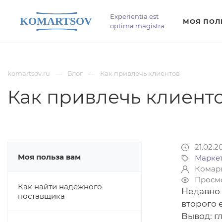
Experientia est
МОЯ ПОЛ
optima magistra
komartsov.ru
Блог
Как привлечь клиентов
Как привлечь клиент
21.02.2
Моя польза вам
Маркет
Комар
Просмо
Как найти надёжного
Недавно 
поставщика
второго е
Вывод: г