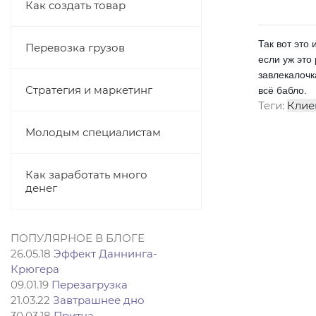
Как создать товар
Так вот это
Перевозка грузов
если уж это
завлекалочка
Стратегия и маркетинг
всё бабло.
Теги:
Клие
Молодым специалистам
Как заработать много
денег
ПОПУЛЯРНОЕ В БЛОГЕ
26.05.18
Эффект Даннинга-
Крюгера
09.01.19
Перезагрузка
21.03.22
Завтрашнее дно
30.03.18
Притча