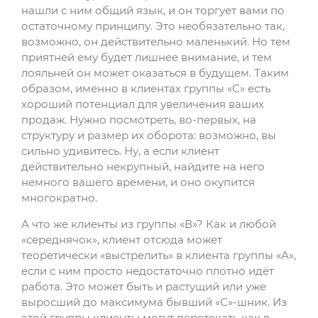
нашли с ним общий язык, и он торгует вами по
остаточному принципу. Это необязательно так,
возможно, он действительно маленький. Но тем
приятней ему будет лишнее внимание, и тем
лояльней он может оказаться в будущем. Таким
образом, именно в клиентах группы «С» есть
хороший потенциал для увеличения ваших
продаж. Нужно посмотреть, во-первых, на
структуру и размер их оборота: возможно, вы
сильно удивитесь. Ну, а если клиент
действительно некрупный, найдите на него
немного вашего времени, и оно окупится
многократно.
А что же клиенты из группы «В»? Как и любой
«середнячок», клиент отсюда может
теоретически «выстрелить» в клиента группы «А»,
если с ним просто недостаточно плотно идёт
работа. Это может быть и растущий или уже
выросший до максимума бывший «С»-шник. Из
этой группы клиенты могут перетекать как в