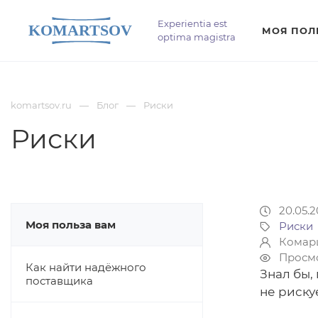
Experientia est
МОЯ ПОЛ
optima magistra
komartsov.ru
Блог
Риски
Риски
20.05.2
Моя польза вам
Риски
Комар
Просмо
Как найти надёжного
Знал бы,
поставщика
не риску