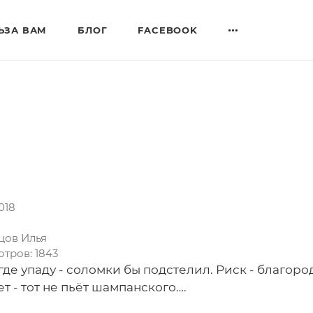
ЬЗА ВАМ
БЛОГ
FACEBOOK
018
цов Илья
тров: 1843
 где упаду - соломки бы подстелил. Риск - благоро
ет - тот не пьёт шампанского….