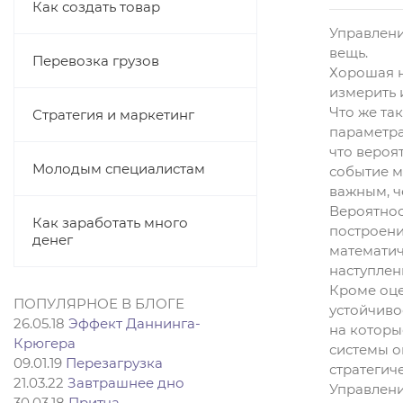
Как создать товар
Управлени
вещь.
Перевозка грузов
Хорошая н
измерить 
Что же та
Стратегия и маркетинг
параметра
что вероят
Молодым специалистам
событие м
важным, ч
Вероятнос
Как заработать много
построени
денег
математич
наступлен
Кроме оце
ПОПУЛЯРНОЕ В БЛОГЕ
устойчиво
26.05.18
Эффект Даннинга-
на которы
Крюгера
системы о
09.01.19
Перезагрузка
стратегич
21.03.22
Завтрашнее дно
Управлени
30.03.18
Притча