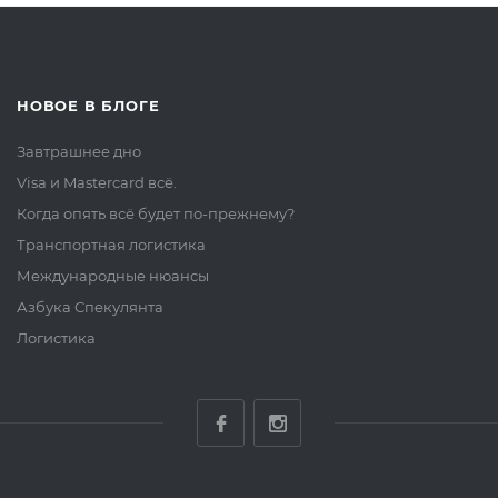
НОВОЕ В БЛОГЕ
Завтрашнее дно
Visa и Mastercard всё.
Когда опять всё будет по-прежнему?
Транспортная логистика
Международные нюансы
Азбука Спекулянта
Логистика