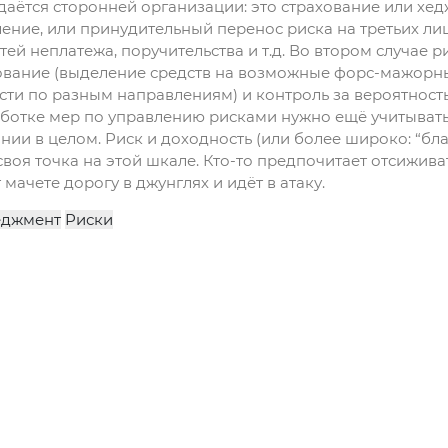
даётся сторонней организации: это страхование или хе
ение, или принудительный перенос риска на третьих лиц
тей неплатежа, поручительства и т.д. Во втором случае р
вание (выделение средств на возможные форс-мажорные 
сти по разным направлениям) и контроль за вероятност
ботке мер по управлению рисками нужно ещё учитывать 
нии в целом. Риск и доходность (или более широко: “бла
своя точка на этой шкале. Кто-то предпочитает отсижива
мачете дорогу в джунглях и идёт в атаку.
джмент
Риски