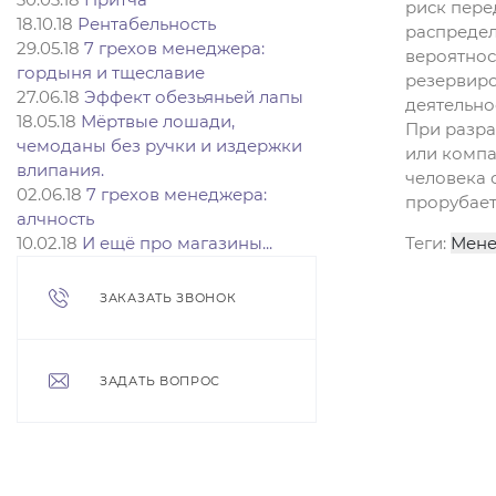
риск пере
18.10.18
Рентабельность
распредел
29.05.18
7 грехов менеджера:
вероятнос
гордыня и тщеславие
резервиро
27.06.18
Эффект обезьяньей лапы
деятельно
18.05.18
Мёртвые лошади,
При разра
чемоданы без ручки и издержки
или компа
влипания.
человека 
02.06.18
7 грехов менеджера:
прорубает 
алчность
10.02.18
И ещё про магазины...
Теги:
Мене
ЗАКАЗАТЬ ЗВОНОК
ЗАДАТЬ ВОПРОС