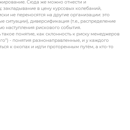
джирование. Сюда же можно отнести и
: закладывание в цену курсовых колебаний,
иски не переносятся на другие организации: это
ситуации), диверсификация (т.е., распределение
ью наступления рискового события.
такое понятие, как склонность к риску менеджеров
го”) - понятия разнонаправленные, и у каждого
ться к окопах и идти проторенным путём, а кто-то