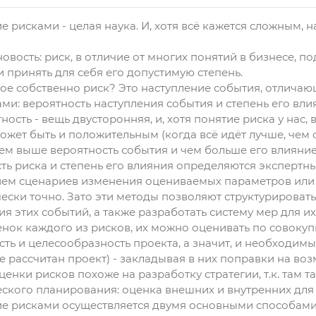
е рисками - целая наука. И, хотя всё кажется сложным, 
овость: риск, в отличие от многих понятий в бизнесе, по
и принять для себя его допустимую степень.
кое собственно риск? Это наступление события, отличаю
ми: вероятность наступления события и степень его вли
ность - вещь двусторонняя, и, хотя понятие риска у нас
ожет быть и положительным (когда всё идёт лучше, чем о
ем выше вероятность события и чем больше его влияние
ть риска и степень его влияния определяются эксперт
ем сценариев изменения оцениваемых параметров или 
ески точно. Зато эти методы позволяют структурировать
ия этих событий, а также разработать систему мер для и
нок каждого из рисков, их можно оценивать по совокуп
сть и целесообразность проекта, а значит, и необходимы
е рассчитан проект) - закладывая в них поправки на во
ценки рисков похоже на разработку стратегии, т.к. там
еского планирования: оценка внешних и внутренних для
е рисками осуществляется двумя основными способами: 