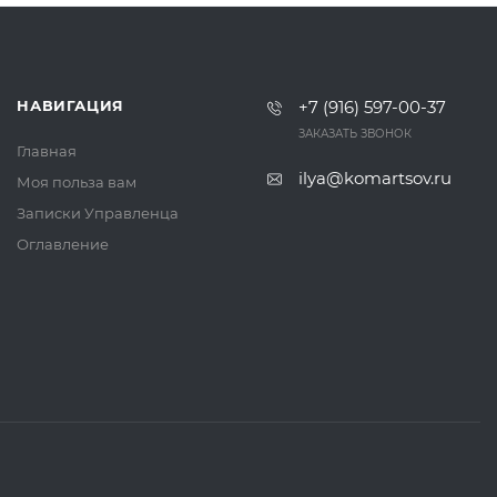
НАВИГАЦИЯ
+7 (916) 597-00-37‬
ЗАКАЗАТЬ ЗВОНОК
Главная
ilya@komartsov.ru
Моя польза вам
Записки Управленца
Оглавление