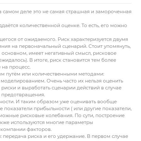
на самом деле это не самая страшная и замороченная
ддаётся количественной оценке. То есть, его можно
щегося от ожидаемого. Риск характеризуется двумя
яния на первоначальный сценарий. Стоит упомянуть,
, в основном, имеет негативный смысл, рисковое
жидалось). В итоге, риск становится тем более
 на процесс.
ным путём или количественными методами:
моделированием. Очень часто их нельзя оценить
 риски и выработать сценарии действий в случае
х предотвращения.
ности. И таким образом уже оценивать вообще
е показатели прибыльности ( или другие показатели,
зможные рисковые колебания. По сути, построение
 также используются многие параметры
 компании факторов.
передача риска и его удержание. В первом случае